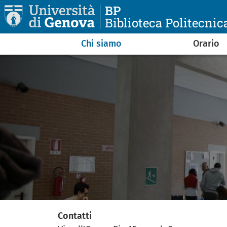
Salta al contenuto principale
BP
Biblioteca Politecnic
Navigazione principale
Chi siamo
Orario
Contatti