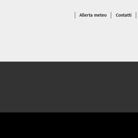
Piè di pagina
Allerta meteo
Contatti