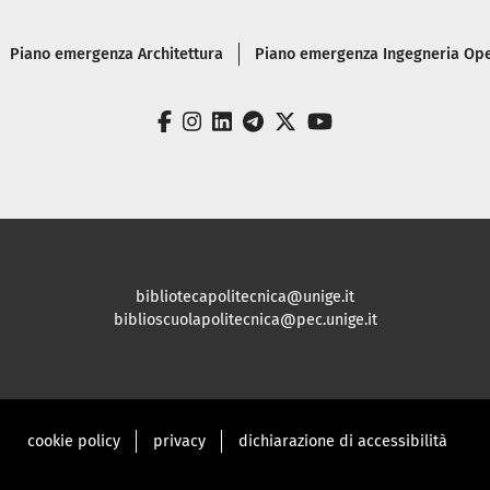
Piano emergenza Architettura
Piano emergenza Ingegneria Ope
facebook
instagram
linkedin
telegram
twitter
youtube
bibliotecapolitecnica@unige.it
biblioscuolapolitecnica@pec.unige.it
cookie policy
privacy
dichiarazione di accessibilità